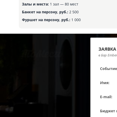
Залы и места:
1 зал — 80 мест
Банкет на персону, руб.:
2 500
Фуршет на персону, руб.:
1 000
ЗАЯВКА
в Бар Ember
Событие
Имя:
E-mail:
Бюджет н